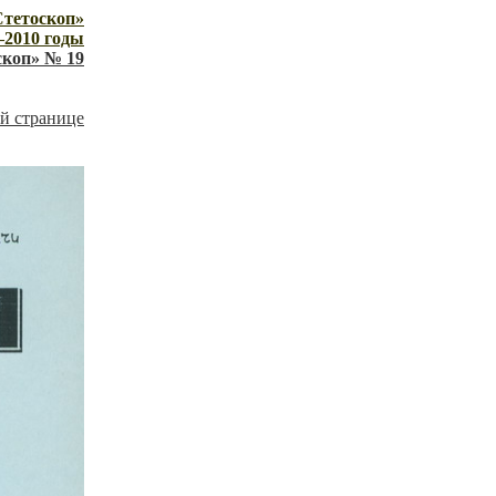
Стетоскоп»
—2010 годы
скоп» № 19
й странице