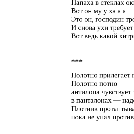
Папаха в стеклах ок
Вот он му у ха а а
Это он, господин тр
И снова ухи требует
Вот ведь какой хит
***
Полотно прилегает 
Полотно потно
антилопа чувствует
в панталонах — на
Плотник протаптыва
пока не упал проти