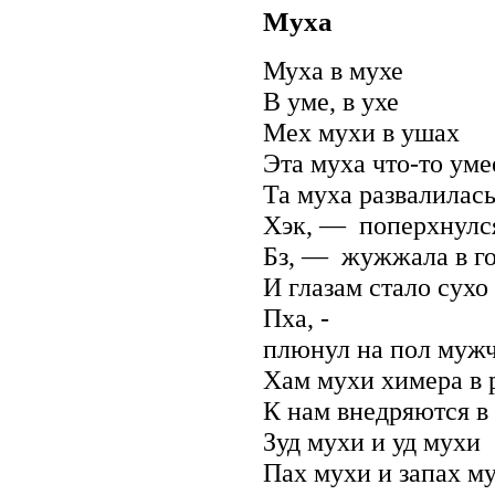
Муха
Муха в мухе
В уме, в ухе
Мех мухи в ушах
Эта муха что-то уме
Та муха развалилась
Хэк, — поперхнулс
Бз, — жужжала в го
И глазам стало сухо
Пха, -
плюнул на пол муж
Хам мухи химера в 
К нам внедряются в
Зуд мухи и уд мухи
Пах мухи и запах м