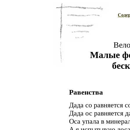
Содер
Вело
Малые ф
бес
Равенства
Дада со равняется с
Дада ос равняется д
Оса упала в минера
А я испытываю доса