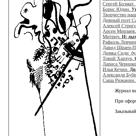
Сергей Болмат.
Борис Юдин.
У
Творчество наш
Дивный поэт С
Алексей Стриг
Арсен Мирзаев
Митрич.
И: ды
Рафаэль Левчин
Давид Шраер-П
Димка Сиди_бу
Товий Хархур.
Лариса Черник
Илья Кечин.
Два
Александр Буб
Саша Рижанин
Журнал вышел 
При оформлени
Заказывайте ж