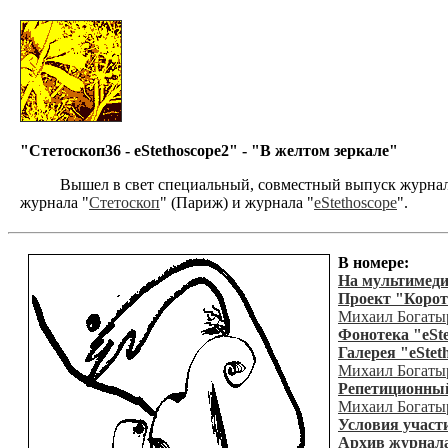
"Стетоскоп36 - eStethoscope2" - "В желтом зеркале"
Вышел в свет специальный, совместный выпуск журнала "Ст
журнала "
Стетоскоп
" (Париж) и журнала "
eStethoscope
".
В номере:
На мультимеди
Проект "Корот
Михаил Богаты
Фонотека "eSte
Галерея "eStet
Михаил Богаты
Репетиционный
Михаил Богаты
Условия участ
Архив журнала