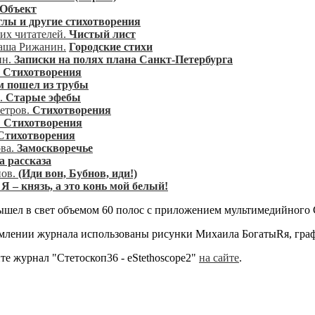
Объект
глы и другие стихотворения
их читателей.
Чистый лист
аша Рижанин.
Городские стихи
ин.
Записки на полях плана Санкт-Петербурга
.
Стихотворения
м пошел из трубы
.
Старые эфебы
етров.
Стихотворения
.
Стихотворения
Стихотворения
ова.
Замоскворечье
 рассказа
нов.
(Иди вон, Бубнов, иди!)
.
Я – князь, а это конь мой белый!
в свет объемом 60 полос с приложением мультимедийного 
и журнала использованы рисунки Михаила БогатыRя, графем
урнал "Стетоскоп36 - eStethoscope2"
на сайте
.