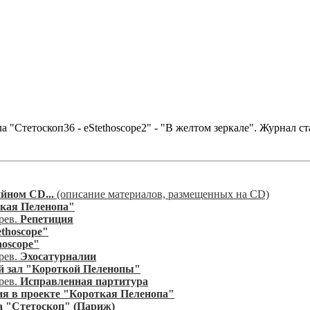
етоскоп36 - eStethoscope2" - "В желтом зеркале". Журнал ста
йном CD...
(описание материалов, размещенных на CD)
кая Пеленопа"
рев.
Репетиция
thoscope"
hoscope"
рев.
Эхосатурналии
 зал "Короткой Пеленопы"
рев.
Исправленная партитура
ия в проекте "Короткая Пеленопа"
 "Стетоскоп" (Париж)